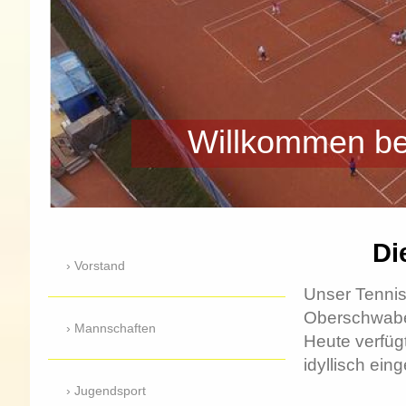
Willkommen be
Di
Vorstand
Unser Tennis
Oberschwaben
Mannschaften
Heute verfüg
idyllisch ein
Jugendsport