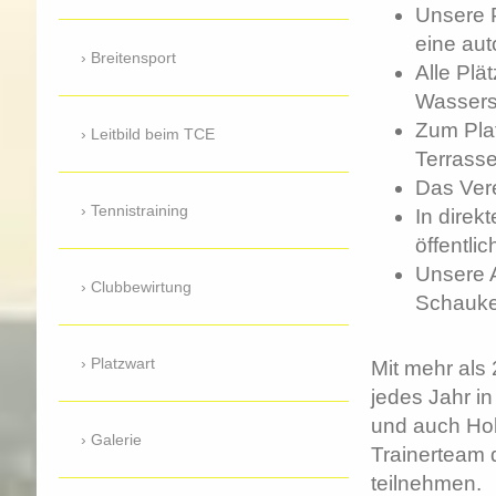
Unsere P
eine au
Breitensport
Alle Plä
Wassers
Zum Plat
Leitbild beim TCE
Terrass
Das Ver
Tennistraining
In direk
öffentli
Unsere A
Clubbewirtung
Schauke
Platzwart
Mit mehr als
jedes Jahr in
und auch Ho
Galerie
Trainerteam 
teilnehmen.