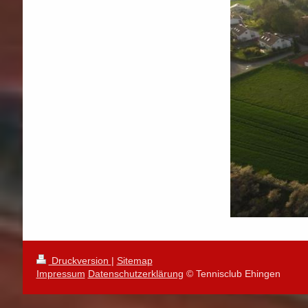
Druckversion
|
Sitemap
Impressum
Datenschutzerklärung
© Tennisclub Ehingen